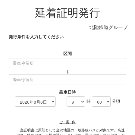
延着証明発行
北陸鉄道グループ
発行条件を入力してください
区間
↓
乗車日時
時
分頃
ご 案 内
・当証明書は原則として金沢地区の一般路線バスが対象です。高速
バス、特急バス、小松空港リムジンバス、周遊バス、臨時バス、お