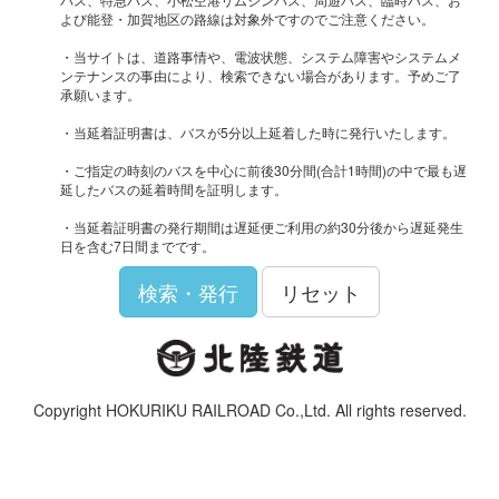
よび能登・加賀地区の路線は対象外ですのでご注意ください。
・当サイトは、道路事情や、電波状態、システム障害やシステムメ
ンテナンスの事由により、検索できない場合があります。予めご了
承願います。
・当延着証明書は、バスが5分以上延着した時に発行いたします。
・ご指定の時刻のバスを中心に前後30分間(合計1時間)の中で最も遅
延したバスの延着時間を証明します。
・当延着証明書の発行期間は遅延便ご利用の約30分後から遅延発生
日を含む7日間までです。
検索・発行
リセット
Copyright HOKURIKU RAILROAD Co.,Ltd. All rights reserved.